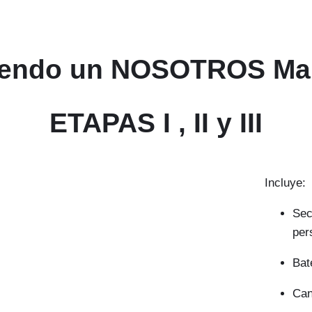
yendo un NOSOTROS Mar 
ETAPAS I , II y III
Incluye:
Sec
per
Bat
Can