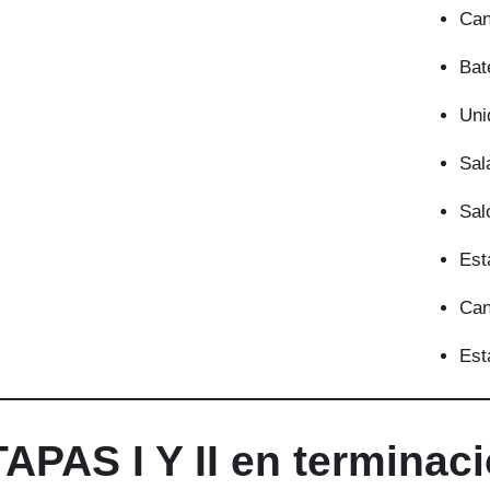
Can
Bat
Uni
Sal
Sal
Est
Can
Est
APAS I Y II en terminac