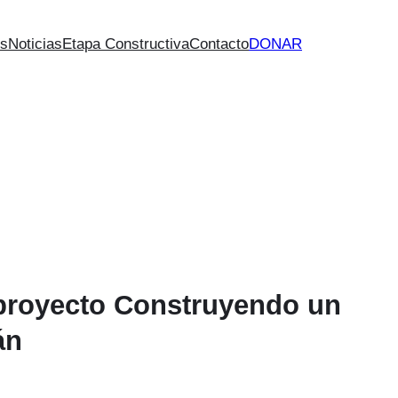
es
Noticias
Etapa Constructiva
Contacto
DONAR
l proyecto Construyendo un
án