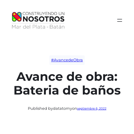
Saltar
al
contenido
#AvancedeObra
Avance de obra:
Bateria de baños
Published by
datatomy
on
septiembre 6, 2022