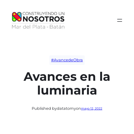
Saltar
al
contenido
#AvancedeObra
Avances en la
luminaria
Published by
datatomy
on
mayo 12, 2022