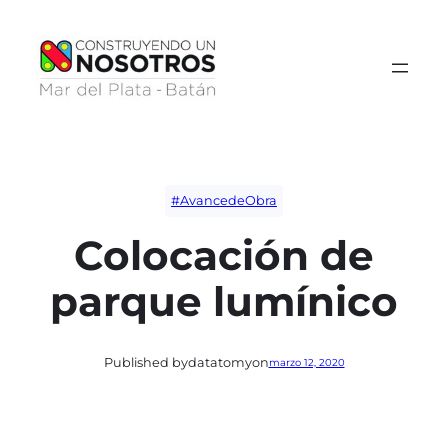
Saltar
al
contenido
#AvancedeObra
Colocación de
parque lumínico
Published by
datatomy
on
marzo 12, 2020