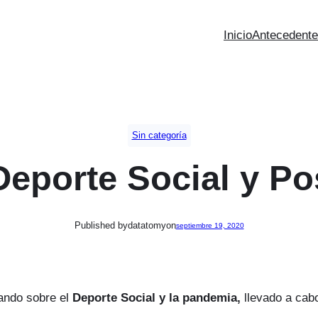
Inicio
Antecedent
Sin categoría
Deporte Social y P
Published by
datatomy
on
septiembre 19, 2020
lando sobre el
Deporte Social y la pandemia,
llevado a cab