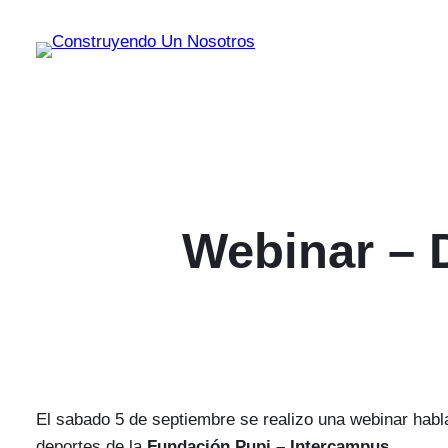
Saltar
al
contenido
Webinar – 
El sabado 5 de septiembre se realizo una webinar hab
deportes de la
Fundación Pupi – Intercampus
.